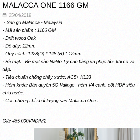
MALACCA ONE 1166 GM
25/04/2018
- Sàn gỗ Malacca - Malaysia
- Mã sản phẩm : 1166 GM
- Drift wood Oak
- Độ dầy: 12mm
- Quy cách: 1228(D) * 148 (R) * 12mm
- Bề mặt: Bề mặt sần NaNo Tự cân bằng và phục hồi khi có va
đập.
- Tiêu chuẩn chống chầy xước: AC5+ KL33
- Hèm khóa: Bản quyền 5G Valinge , hèm V4 cạnh, cốt HDF siêu
chịu nước.
- Các chứng chỉ chất lượng sàn Malacca One :
Giá:
465,000VNĐ/M2