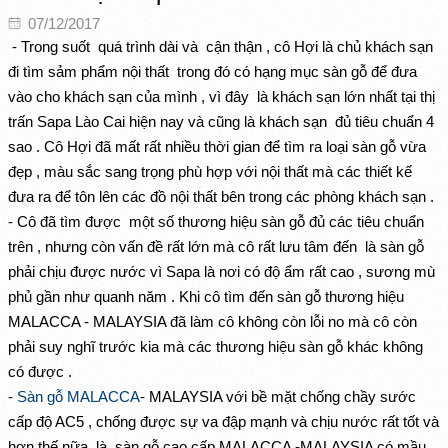
07/12/2017
- Trong suốt quá trình dài và cận thận , cô Hợi là chủ khách sạn
đi tìm sảm phẩm nội thất trong đó có hạng mục sàn gỗ để đưa
vào cho khách sạn của mình , vì đây là khách sạn lớn nhất tại thị
trấn Sapa Lào Cai hiện nay và cũng là khách sạn đủ tiêu chuẩn 4
sao . Cô Hợi đã mất rất nhiều thời gian để tìm ra loại sàn gỗ vừa
đẹp , màu sắc sang trọng phù hợp với nội thất mà các thiết kế
đưa ra để tôn lên các đồ nội thất bên trong các phòng khách sạn .
- Cô đã tìm được một số thương hiệu sàn gỗ đủ các tiêu chuẩn
trên , nhưng còn vấn đề rất lớn mà cô rất lưu tâm đến là sàn gỗ
phải chịu được nước vì Sapa là nơi có độ ẩm rất cao , sương mù
phủ gần như quanh năm . Khi cô tìm đến sàn gỗ thương hiệu
MALACCA - MALAYSIA đã làm cô không còn lỗi no mà cô còn
phải suy nghĩ trước kia mà các thương hiệu sàn gỗ khác không
có được .
-
Sàn gỗ MALACCA
- MALAYSIA với bề mặt chống chầy sước
cấp độ AC5 , chống được sự va đập mạnh và chịu nước rất tốt và
hơn thế nữa là sàn gỗ cao cấp MALACCA -MALAYSIA có mầu